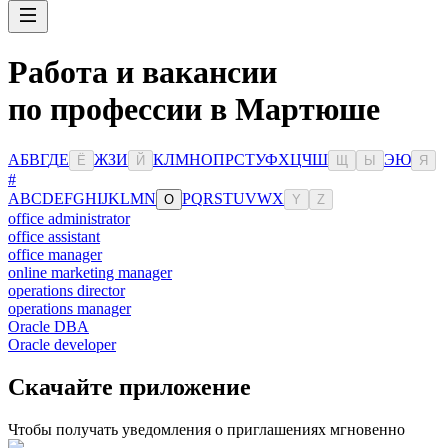
Работа и вакансии
по профессии в Мартюше
А
Б
В
Г
Д
Е
Ж
З
И
К
Л
М
Н
О
П
Р
С
Т
У
Ф
Х
Ц
Ч
Ш
Э
Ю
Ё
Й
Щ
Ы
Я
#
A
B
C
D
E
F
G
H
I
J
K
L
M
N
P
Q
R
S
T
U
V
W
X
O
Y
Z
office administrator
office assistant
office manager
online marketing manager
operations director
operations manager
Oracle DBA
Oracle developer
Скачайте приложение
Чтобы получать уведомления о приглашениях мгновенно